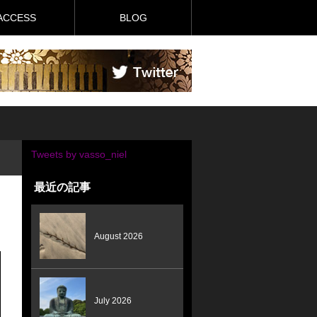
ACCESS
BLOG
Tweets by vasso_niel
最近の記事
August 2026
July 2026